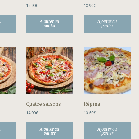
15.90
€
13.90
€
u
Ajouter au
Ajouter au
panier
panier
Quatre saisons
Régina
14.90
€
13.50
€
u
Ajouter au
Ajouter au
panier
panier