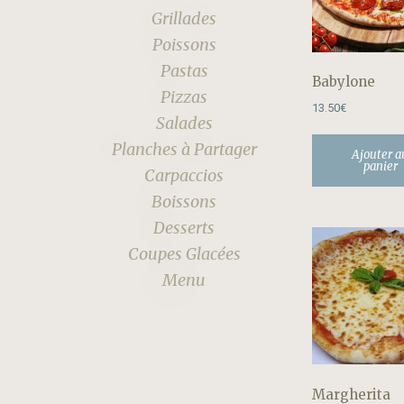
Grillades
Poissons
Pastas
Babylone
Pizzas
13.50
€
Salades
Planches à Partager
Ajouter a
panier
Carpaccios
Boissons
Desserts
Coupes Glacées
Menu
Margherita