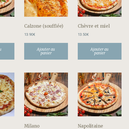
Calzone (soufflée)
Chèvre et miel
13.90
€
13.50
€
u
Ajouter au
Ajouter au
panier
panier
Milano
Napolitaine