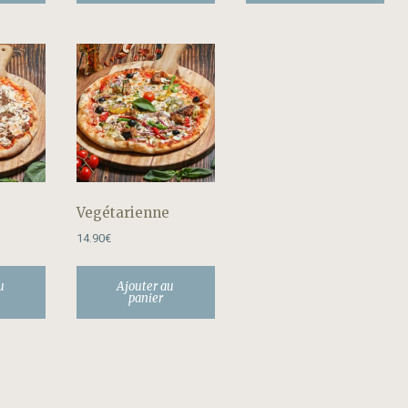
Vegétarienne
14.90
€
u
Ajouter au
panier