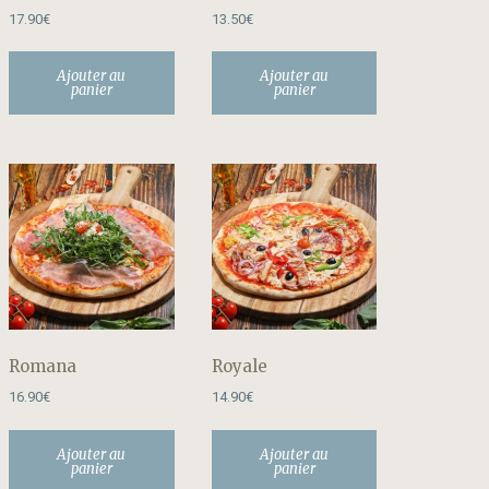
17.90
€
13.50
€
Ajouter au
Ajouter au
panier
panier
Romana
Royale
16.90
€
14.90
€
Ajouter au
Ajouter au
panier
panier